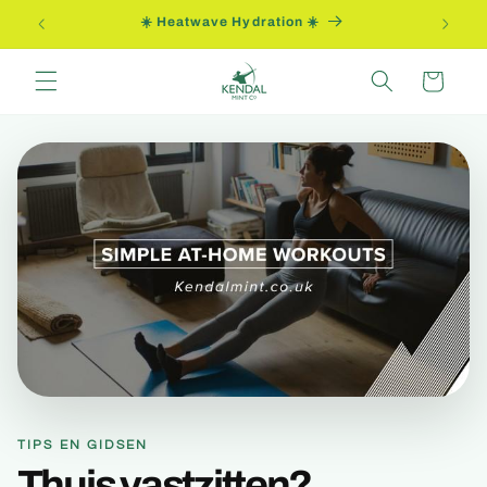
Meteen
ng
☀️ Heatwave Hydration ☀️
naar de
content
Winkelwagen
TIPS EN GIDSEN
Thuis vastzitten?