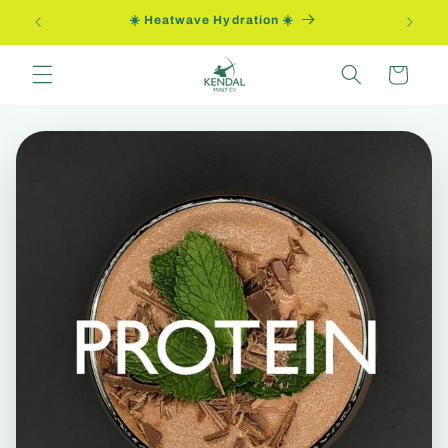
Direkt
ung
☀️ Heatwave Hydration ☀️
zum
Inhalt
Warenkorb