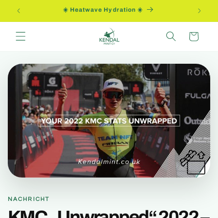
Direkt
ung
☀️ Heatwave Hydration ☀️
zum
Inhalt
Warenkorb
NACHRICHT
KMC „Unwrapped“ 2022 –