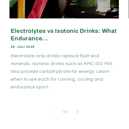
Electrolytes vs Isotonic Drinks: What
Endurance...
29. JULI 2026
Electrolyte-only drinks replace fluid and
minerals. Isotonic drinks such as KMC ISO MIX
also provide carbohydrate for energy. Learn
when to use each for running, cycling and
endurance sport.
von
1
/
3