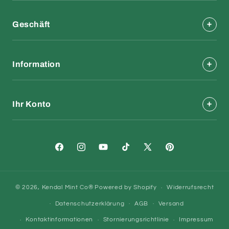
Geschäft
Information
Ihr Konto
Facebook
Instagram
YouTube
TikTok
X
Pinterest
(Twitter)
© 2026,
Kendal Mint Co®
Powered by Shopify
Widerrufsrecht
Datenschutzerklärung
AGB
Versand
Kontaktinformationen
Stornierungsrichtlinie
Impressum