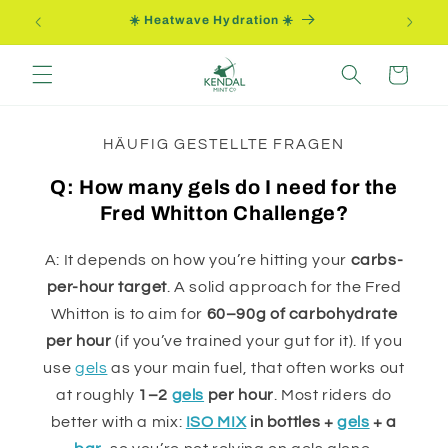
Direkt
ung
☀️ Heatwave Hydration ☀️
zum
Inhalt
Warenkorb
HÄUFIG GESTELLTE FRAGEN
Q: How many gels do I need for the
Fred Whitton Challenge?
A: It depends on how you’re hitting your
carbs-
per-hour target
. A solid approach for the Fred
Whitton is to aim for
60–90g of carbohydrate
per hour
(if you’ve trained your gut for it). If you
use
gels
as your main fuel, that often works out
at roughly
1–2
gels
per hour
. Most riders do
better with a mix:
ISO MIX
in bottles +
gels
+ a