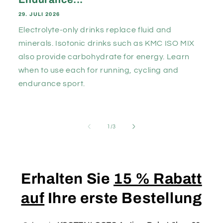
29. JULI 2026
Electrolyte-only drinks replace fluid and
minerals. Isotonic drinks such as KMC ISO MIX
also provide carbohydrate for energy. Learn
when to use each for running, cycling and
endurance sport.
von
1
/
3
Erhalten Sie
15 % Rabatt
auf
Ihre erste Bestellung