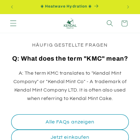
Direkt
ung
☀️ Heatwave Hydration ☀️
zum
Inhalt
Warenkorb
HÄUFIG GESTELLTE FRAGEN
Q: What does the term "KMC" mean?
A: The term KMC translates to "Kendal Mint
Company" or "Kendal Mint Co" - A trademark of
Kendal Mint Company LTD. It is often also used
when referring to Kendal Mint Cake.
Alle FAQs anzeigen
Jetzt einkaufen