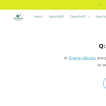
Direkt
15 % Rabatt auf Ihre erste Bestellung
zum
Inhalt
Heim
Geschäft
Geschäft
Neu hi
Q:
A:
Energy Blocks
are 
or a