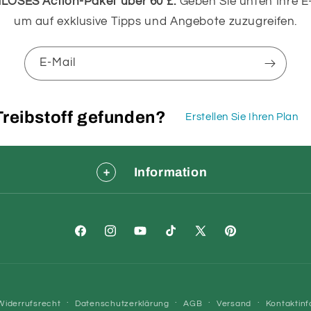
OSES Action-Paket über 60 £.
Geben Sie unten Ihre E-
um auf exklusive Tipps und Angebote zuzugreifen.
E-Mail
Treibstoff gefunden?
Erstellen Sie Ihren Plan
Information
Facebook
Instagram
YouTube
TikTok
X
Pinterest
(Twitter)
Widerrufsrecht
Datenschutzerklärung
AGB
Versand
Kontaktin