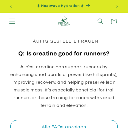
Direkt
ung
☀️ Heatwave Hydration ☀️
zum
Inhalt
Warenkorb
HÄUFIG GESTELLTE FRAGEN
Q: Is creatine good for runners?
A:
Yes, creatine can support runners by
enhancing short bursts of power (like hill sprints),
improving recovery, and helping preserve lean
muscle mass. It’s especially beneficial for trail
runners or those training for races with varied
terrain and elevation.
Alle FAQs anzeigen