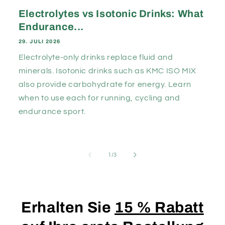
Electrolytes vs Isotonic Drinks: What
Endurance...
29. JULI 2026
Electrolyte-only drinks replace fluid and
minerals. Isotonic drinks such as KMC ISO MIX
also provide carbohydrate for energy. Learn
when to use each for running, cycling and
endurance sport.
von
1
/
3
Erhalten Sie
15 % Rabatt