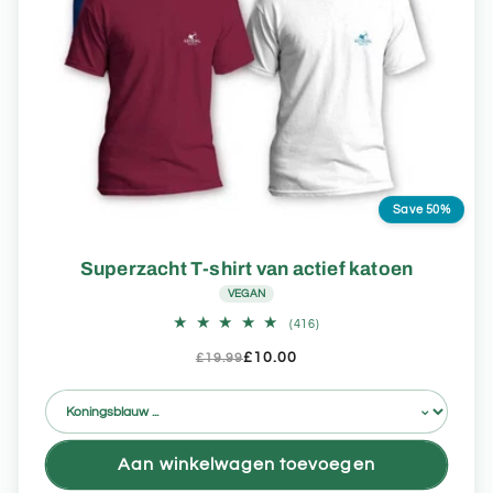
Save 50%
Superzacht T-shirt van actief katoen
VEGAN
416
(416)
totaal
aantal
£10.00
£19.99
recensies
Aan winkelwagen toevoegen