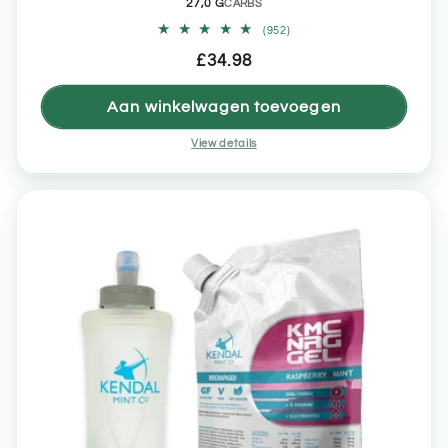
27,0 G
CARBS
952
(952)
totaal
Normale
£34.98
aantal
recensies
prijs
Aan winkelwagen toevoegen
View details