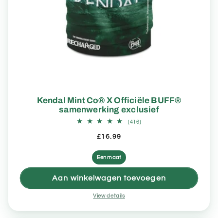
Kendal Mint Co® X Officiële BUFF®
samenwerking exclusief
416
(416)
totaal
aantal
£16.99
recensies
Een maat
Aan winkelwagen toevoegen
View details