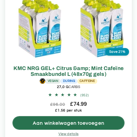
Save 21%
KMC NRG GEL+ Citrus &amp; Mint Cafeïne
Smaakbundel L (48x70g gels)
VEGAN
DURING
CAFFEINE
27,0 G
CARBS
952
(952)
totaal
Normale
Aanbiedingsprijs
£74.99
aantal
£96.00
recensies
Eenheidsprijs
prijs
£1.56 per stuk
Aan winkelwagen toevoegen
View details