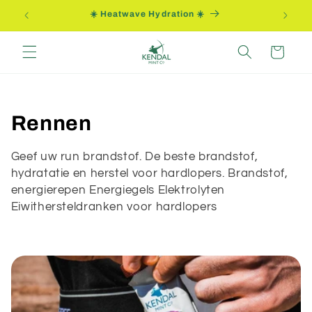
Meteen
Summer Clearance
naar de
content
Winkelwagen
C
Rennen
o
Geef uw run brandstof. De beste brandstof,
l
hydratatie en herstel voor hardlopers. Brandstof,
energierepen Energiegels Elektrolyten
l
Eiwithersteldranken voor hardlopers
e
c
t