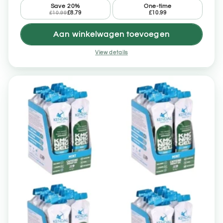
Save 20%
One-time
£8.79
£10.99
£10.99
Aan winkelwagen toevoegen
View details