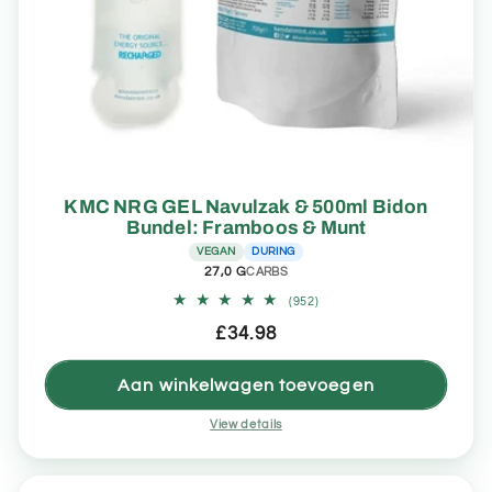
KMC NRG GEL Navulzak & 500ml Bidon
Bundel: Framboos & Munt
VEGAN
DURING
27,0 G
CARBS
952
(952)
totaal
Normale
£34.98
aantal
recensies
prijs
Aan winkelwagen toevoegen
View details