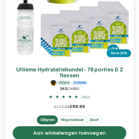
Save 24%
Ultieme Hydratatiebundel - 78 porties & 2
flessen
VEGAN
DURING
34G
CARBS
952
(952)
totaal
aantal
£89.99
£117.96
recensies
Olijfgroen
Niagarablauw
Zwart
Aan winkelwagen toevoegen