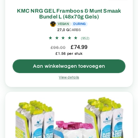
KMC NRG GEL Framboos & Munt Smaak
Bundel L (48x70g Gels)
VEGAN
DURING
27,0 G
CARBS
952
(952)
totaal
Normale
Aanbiedingsprijs
£74.99
aantal
£96.00
recensies
Eenheidsprijs
prijs
£1.56 per stuk
Aan winkelwagen toevoegen
View details