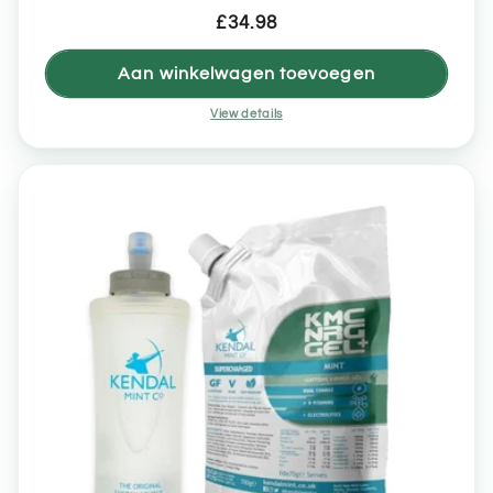
totaal
Normale
£34.98
aantal
recensies
prijs
Aan winkelwagen toevoegen
View details