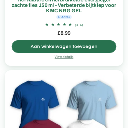
zachte fles 150 ml - Verbeterde bijtklep voor
KMC NRG GEL
DURING
416
(416)
totaal
Normale
£8.99
aantal
recensies
prijs
Aan winkelwagen toevoegen
View details