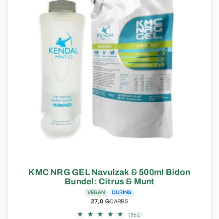
KMC NRG GEL Navulzak & 500ml Bidon
Bundel: Citrus & Munt
VEGAN
DURING
27,0 G
CARBS
952
(952)