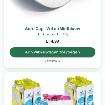
Aero Cap - Wit en Mintblauw
416
(416)
totaal
Normale
£14.99
aantal
recensies
prijs
Aan winkelwagen toevoegen
View details