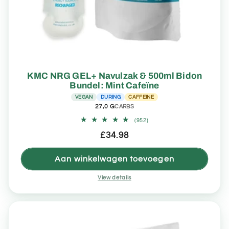
KMC NRG GEL+ Navulzak & 500ml Bidon
Bundel: Mint Cafeïne
VEGAN
DURING
CAFFEINE
27,0 G
CARBS
952
(952)
totaal
Normale
£34.98
aantal
recensies
prijs
Aan winkelwagen toevoegen
View details