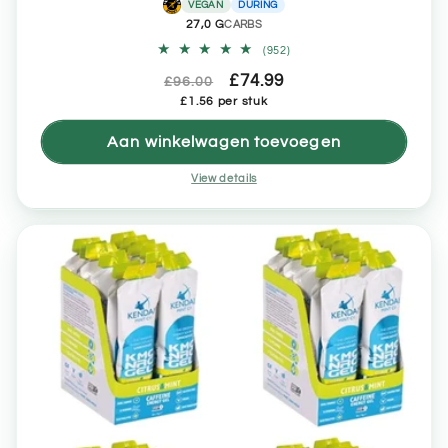
VEGAN
DURING
27,0 G
CARBS
952
(952)
totaal
Normale
Aanbiedingsprijs
£74.99
aantal
£96.00
recensies
Eenheidsprijs
prijs
£1.56 per stuk
Aan winkelwagen toevoegen
View details