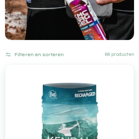
i
e
:
Filteren en sorteren
68 producten