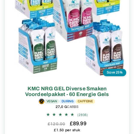
Save 25%
KMC NRG GEL Diverse Smaken
Voordeelpakket - 60 Energie Gels
VEGAN
DURING
CAFFEINE
27,0 G
CARBS
2806
(2806)
totaal
Normale
Aanbiedingsprijs
£89.99
aantal
£120.00
recensies
Eenheidsprijs
prijs
£1.50 per stuk