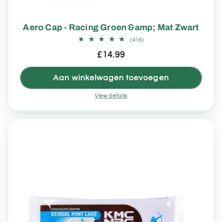
Aero Cap - Racing Groen &amp; Mat Zwart
416
(416)
totaal
Normale
£14.99
aantal
recensies
prijs
Aan winkelwagen toevoegen
View details