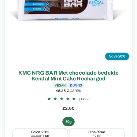
Save 20%
KMC NRG BAR Met chocolade bedekte
Kendal Mint Cake Recharged
VEGAN
DURING
48,25 G
CARBS
1472
(1472)
totaal
aantal
£2.00
recensies
50g
Save 20%
One-time
£1.60
£2.00
£2.00