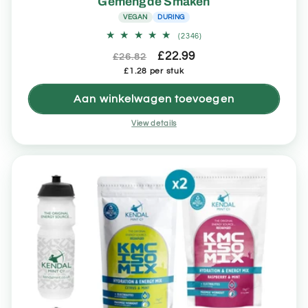
Gemengde Smaken
VEGAN
DURING
2346
(2346)
totaal
Normale
Aanbiedingsprijs
£22.99
aantal
£26.82
recensies
Eenheidsprijs
prijs
£1.28 per stuk
Aan winkelwagen toevoegen
View details