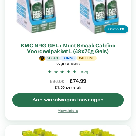
Save 21%
KMC NRG GEL+ Munt Smaak Cafeïne
Voordeelpakket L (48x70g Gels)
VEGAN
DURING
CAFFEINE
27,0 G
CARBS
952
(952)
totaal
Normale
Aanbiedingsprijs
£74.99
aantal
£96.00
recensies
Eenheidsprijs
prijs
£1.56 per stuk
Aan winkelwagen toevoegen
View details