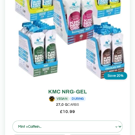
Save 20%
KMC NRG-GEL
VEGAN
DURING
27,0 G
CARBS
£10.99