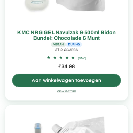
KMC NRG GEL Navulzak & 500ml Bidon
Bundel: Chocolade & Munt
VEGAN
DURING
27,0 G
CARBS
952
(952)
totaal
Normale
£34.98
aantal
recensies
prijs
Aan winkelwagen toevoegen
View details