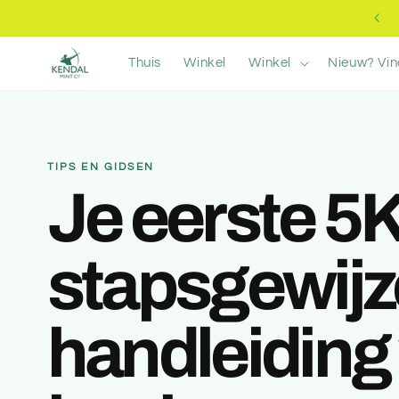
Meteen
15% korting op uw eerste bestelling
naar de
content
Thuis
Winkel
Winkel
Nieuw? Vin
TIPS EN GIDSEN
Je eerste 5K
stapsgewijz
handleiding